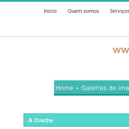
Início
Quem somos
Serviço
www
Home
»
Galerias de im
A Creche