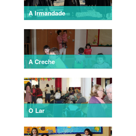
A Irmandade
A Creche
O Lar